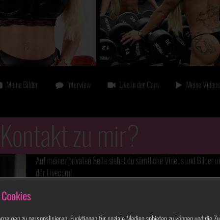
Meine Bilder
Interview
Live in der Cam
Meine Videos
 Kontakt zu mir?
Auf meiner privaten Seite siehst du sämtliche Videos und Bilder u
der Livecam!
Ich garantiere dir: die Anmeldung ist
100% kostenlos
-
kein 
 Cookies
zeigen zu personalisieren, Funktionen für soziale Medien anbieten zu können und die Zu