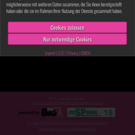
möglicherweise mit weiteren Daten zusammen, die Sie ihnen bereitgestellt
haben oder die sie im Rahmen Ihrer Nutzung der Dienste gesammelt haben.
Cookies zulassen
Nur notwendige Cookies
Imprint
|
GTC
|
Privacy
|
DMCA
Big7® ist eine eingetragene Marke.
18 U.S.C. 2257 Record-Keeping Requirements Compliance Statement
Copyright © 2026 by www.lina-fitness.net alle Rechte vorbehalten
FAQ/Kontakt
Impressum
AGB
Datenschutz
|
|
|